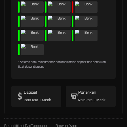
* Selama bank maintenance dan bank offline deposit dan penarikan
tidak dapat diproses
Deposit
Penarikan
Rata-rata 1 Menit
Rata-rata 3 Menit
Bersertifikasi Dari
Tanggung
Browser Yang