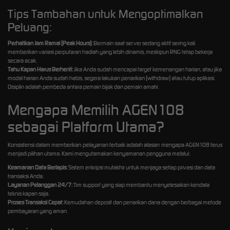
Tips Tambahan untuk Mengoptimalkan
Peluang:
Perhatikan Jam Ramai (Peak Hours):
Bermain saat server sedang aktif sering kali
memberikan variasi perputaran hadiah yang lebih dinamis, meskipun RNG tetap bekerja
secara acak.
Tahu Kapan Harus Berhenti:
Jika Anda sudah mencapai target kemenangan harian, atau jika
modal harian Anda sudah habis, segera lakukan penarikan (withdraw) atau tutup aplikasi.
Disiplin adalah pembeda antara pemain bijak dan pemain amatir.
Mengapa Memilih AGEN108
sebagai Platform Utama?
Konsistensi dalam memberikan pelayanan terbaik adalah alasan mengapa AGEN108 terus
menjadi pilihan utama. Kami mengutamakan kenyamanan pengguna melalui:
Keamanan Data Berlapis:
Sistem enkripsi mutakhir untuk menjaga setiap privasi dan data
transaksi Anda.
Layanan Pelanggan 24/7:
Tim support yang siap membantu menyelesaikan kendala
teknis kapan saja.
Proses Transaksi Cepat:
Kemudahan deposit dan penarikan dana dengan berbagai metode
pembayaran yang aman.