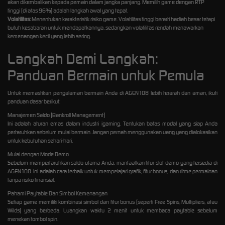
akan dikembalikan kepada pemain dalam jangka panjang. Memilih game dengan RTP
tinggi (di atas 96%) adalah langkah awal yang tepat.
Volatilitas:
Menentukan karakteristik risiko game. Volatilitas tinggi berarti hadiah besar tetapi
butuh kesabaran untuk mendapatkannya, sedangkan volatilitas rendah menawarkan
kemenangan kecil yang lebih sering.
Langkah Demi Langkah:
Panduan Bermain untuk Pemula
Untuk memastikan pengalaman bermain Anda di AGEN108 lebih terarah dan aman, ikuti
panduan dasar berikut:
Manajemen Saldo (Bankroll Management)
Ini adalah aturan emas dalam industri igaming. Tentukan batas modal yang siap Anda
pertaruhkan sebelum mulai bermain. Jangan pernah menggunakan uang yang dialokasikan
untuk kebutuhan sehari-hari.
Mulai dengan Mode Demo
Sebelum mempertaruhkan saldo utama Anda, manfaatkan fitur slot demo yang tersedia di
AGEN108. Ini adalah cara terbaik untuk mempelajari grafik, fitur bonus, dan ritme permainan
tanpa risiko finansial.
Pahami Paytable Dan Simbol Kemenangan
Setiap game memiliki kombinasi simbol dan fitur bonus (seperti Free Spins, Multipliers, atau
Wilds) yang berbeda. Luangkan waktu 2 menit untuk membaca paytable sebelum
menekan tombol spin.