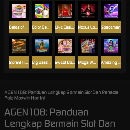
Gates of Olympus Roulette
Color Game Bonanza
Live Casino Lobby
Nexus Lounge
Spaceman
Slot88 High Flyer
Big Bass Crash
Sweet Bonanza Candyland
Mega Wheel
Amazing Baccarat
AGEN108: Panduan Lengkap Bermain Slot Dan Rahasia
Pola Maxwin Hari Ini
AGEN108: Panduan
Lengkap Bermain Slot Dan