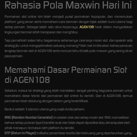
Rahasia Pola Maxwin Hari Ini
Permainan slot online kini telah menjadi pusat permainan terpopuler, dan menemukan
platform yang aman serta memahami cara bermain dengan bijak adalah kunci utama bagi
setiap pemain. Sebagai salah satu situs terpercaya,
AGEN108
hadir dalam menyediakan
lingkungan bermain lebih transparan dan menghibur.
Tapi pernahkah kalian tahu bagaimana sebenarnya cara kerja mesin slot, dan apakah ada
strategi jitu untuk mengoptimalkan peluang menang? Nah, kali ini kita akan bahas panduan
lengkap bermain slot di AGEN108 serta mencari tahu di balik pola maxwin yang sering dicari
para pemain.
Memahami Dasar Permainan Slot
di AGEN108
Sebelum masuk ke strategi yang lebih mendalam, sangat penting bagi para pemain untuk
memahami dasar teknis dari permainan slot online itu sendiri. Dan di AGEN108, semua
permainan telah didukung dengan sistem yang tersertifikasi.
Berikut adalah 3 elemen utama yang wajib Anda pahami:
RNG (Random Number Generator):
Ini adalah otak dari setiap mesin slot. RNG memastikan
bahwa setiap putaran (spin) bersifat acak dan tidak dapat diprediksi atau dimanipulasi oleh
pihak manapun, termasuk oleh platform itu sendiri.
RTP (Return to Player):
Indikator persentase teoritis dari total uang yang dipertaruhkan yang