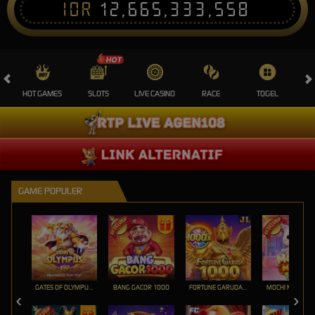
IDR
12,665,333,558
HOT GAMES
SLOTS
LIVE CASINO
RACE
TOGEL
OL
GAME POPULER
GATES OF OLYMPUS POP
BANG GACOR 1000
FORTUNE GARUDA 1000
MOCHI MANIA 1