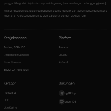
pengganti bagi sifat disiplin dan responsible gaming (bermain dengan bertanggung jawab).
Nikmati keseruannya, jelajahi berbagai tema game menarik, dan jadikan kenyamanan serta
keamanan Anda sebagai prioritas utama. Selamat bermain di AGEN108!
Kebijaksanaan
Platform
Tentang AGEN108
Promosi
Responsible Gambling
Loyalty
Pusat Bantuan
Referral
Syarat dan Ketentuan
Kategori
Dukungan
Hot Games
ag108op
Slots
agent108
Live Casino