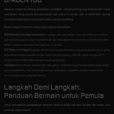
Sebelum masuk ke strategi yang lebih mendalam, sangat penting bagi para pemain untuk
memahami dasar teknis dari permainan slot online itu sendiri. Dan di AGEN108, semua
permainan telah didukung dengan sistem yang tersertifikasi.
Berikut adalah 3 elemen utama yang wajib Anda pahami:
RNG (Random Number Generator):
Ini adalah otak dari setiap mesin slot. RNG memastikan
bahwa setiap putaran (spin) bersifat acak dan tidak dapat diprediksi atau dimanipulasi oleh
pihak manapun, termasuk oleh platform itu sendiri.
RTP (Return to Player):
Indikator persentase teoritis dari total uang yang dipertaruhkan yang
akan dikembalikan kepada pemain dalam jangka panjang. Memilih game dengan RTP
tinggi (di atas 96%) adalah langkah awal yang tepat.
Volatilitas:
Menentukan karakteristik risiko game. Volatilitas tinggi berarti hadiah besar tetapi
butuh kesabaran untuk mendapatkannya, sedangkan volatilitas rendah menawarkan
kemenangan kecil yang lebih sering.
Langkah Demi Langkah:
Panduan Bermain untuk Pemula
Untuk memastikan pengalaman bermain Anda di AGEN108 lebih terarah dan aman, ikuti
panduan dasar berikut: