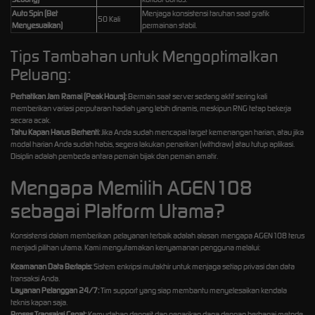
Auto Spin (Bet
Menjaga konsistensi taruhan saat grafik
50 Kali
Menyesuaikan)
permainan stabil.
Tips Tambahan untuk Mengoptimalkan
Peluang:
Perhatikan Jam Ramai (Peak Hours):
Bermain saat server sedang aktif sering kali
memberikan variasi perputaran hadiah yang lebih dinamis, meskipun RNG tetap bekerja
secara acak.
Tahu Kapan Harus Berhenti:
Jika Anda sudah mencapai target kemenangan harian, atau jika
modal harian Anda sudah habis, segera lakukan penarikan (withdraw) atau tutup aplikasi.
Disiplin adalah pembeda antara pemain bijak dan pemain amatir.
Mengapa Memilih AGEN108
sebagai Platform Utama?
Konsistensi dalam memberikan pelayanan terbaik adalah alasan mengapa AGEN108 terus
menjadi pilihan utama. Kami mengutamakan kenyamanan pengguna melalui:
Keamanan Data Berlapis:
Sistem enkripsi mutakhir untuk menjaga setiap privasi dan data
transaksi Anda.
Layanan Pelanggan 24/7:
Tim support yang siap membantu menyelesaikan kendala
teknis kapan saja.
Proses Transaksi Cepat:
Kemudahan deposit dan penarikan dana dengan berbagai metode