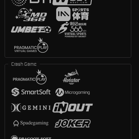
Crash Game