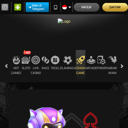
Main di
MASUK
DAFTAR
Telegram
HOT
SLOTS
LIVE
RACE
TOGEL
OLAHRAGA
CRASH
ARCADE
POKER
SABUNG
PROMO
GAMES
CASINO
GAME
AYAM