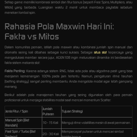
Setiap game memiliki kombinasi simbol dan fitur bonus (seperti Free Spins, Multipliers, atau
Wilds) yang berbeda. Luangkan waktu 2 menit untuk membaca paytable sebelum
menekan tombol spin.
Rahasia Pola Maxwin Hari Ini:
Fakta vs Mitos
Dalam komunitas pemain, istilah pola maxwin atau kombinasi jumlah spin manual dan
otomatis sering kali dibahas sebagai kunci sukses. Sebagai
situs slot
terpercaya yang
mengedukasi member secara jujur, AGEN108 ingin meluruskan dinamika ini berdasarkan
fakta sistem mekanis slot:
Fakta Penting:
Karena adanya sistem RNG, tidak ada pola atau algoritma pasti yang bisa
menjamin kemenangan 100% pada jam tertentu. Namun, pengaturan ritme taruhan
(betting strategy) sangat penting membantu Anda mengelola modal agar lebih gampang
menang.
Berikut adalah pola manajemen taruhan yang sering digunakan oleh para pemain
profesional untuk menjaga stabilitas modal saat mencari momentum Scatter:
Jumlah
Jenis Fitur / Spin
Tujuan Strategi
Putaran
Manual Spin (Bet
10 - 15 Kali
Menguji ritme volatilitas mesin di awal permainan.
Rendah)
Fast Spin / Turbo (Bet
Mempercepat putaran untuk mencari simbol
20 - 30 Kali
Sedang)
koridor bonus.