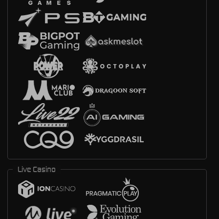
Live Casino