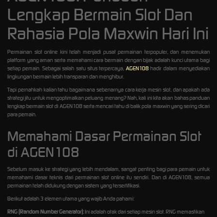
Lengkap Bermain Slot Dan
Rahasia Pola Maxwin Hari Ini
Permainan slot online kini telah menjadi pusat permainan terpopuler, dan menemukan
platform yang aman serta memahami cara bermain dengan bijak adalah kunci utama bagi
setiap pemain. Sebagai salah satu situs terpercaya,
AGEN108
hadir dalam menyediakan
lingkungan bermain lebih transparan dan menghibur.
Tapi pernahkah kalian tahu bagaimana sebenarnya cara kerja mesin slot, dan apakah ada
strategi jitu untuk mengoptimalkan peluang menang? Nah, kali ini kita akan bahas panduan
lengkap bermain slot di AGEN108 serta mencari tahu di balik pola maxwin yang sering dicari
para pemain.
Memahami Dasar Permainan Slot
di AGEN108
Sebelum masuk ke strategi yang lebih mendalam, sangat penting bagi para pemain untuk
memahami dasar teknis dari permainan slot online itu sendiri. Dan di AGEN108, semua
permainan telah didukung dengan sistem yang tersertifikasi.
Berikut adalah 3 elemen utama yang wajib Anda pahami:
RNG (Random Number Generator):
Ini adalah otak dari setiap mesin slot. RNG memastikan