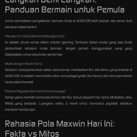
Panduan Bermain untuk Pemula
Untuk memastikan pengalaman bermain Anda di AGEN108 lebih terarah dan aman, ikuti
panduan dasar berikut:
Manajemen Saldo (Bankroll Management)
Ini adalah aturan emas dalam industri igaming. Tentukan batas modal yang siap Anda
pertaruhkan sebelum mulai bermain. Jangan pernah menggunakan uang yang
dialokasikan untuk kebutuhan sehari-hari.
Mulai dengan Mode Demo
Sebelum mempertaruhkan saldo utama Anda, manfaatkan fitur slot demo yang tersedia di
AGEN108. Ini adalah cara terbaik untuk mempelajari grafik, fitur bonus, dan ritme permainan
tanpa risiko finansial.
Pahami Paytable Dan Simbol Kemenangan
Setiap game memiliki kombinasi simbol dan fitur bonus (seperti Free Spins, Multipliers, atau
Wilds) yang berbeda. Luangkan waktu 2 menit untuk membaca paytable sebelum
menekan tombol spin.
Rahasia Pola Maxwin Hari Ini:
Fakta vs Mitos