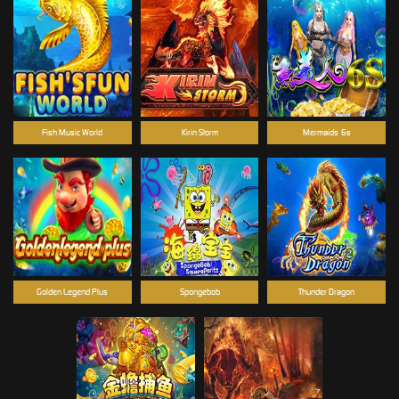
Fish Music World
Kirin Storm
Mermaids-6s
Golden Legend Plus
Spongebob
Thunder Dragon