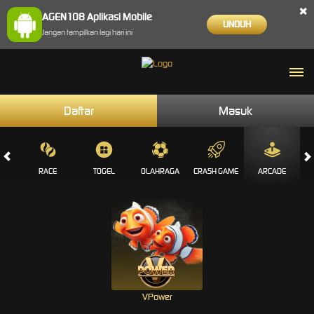
×
AGEN108 Aplikasi Mobile
UNDUH
Jangan tampilkan lagi hari ini
Daftar
Masuk
SINO
RACE
TOGEL
OLAHRAGA
CRASH GAME
ARCADE
VPower