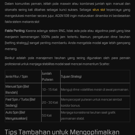
Dalam komunitas pemain, istilah pola maxwin atau kombinasi jumlah spin manual dan
otomatis sering kali dibahas sebagai kunci sukses. Sebagai
situs slot
terpercaya yang
mengedukasi member secara jujur, AGEN108 ingin meluruskan dinamika ini berdasarkan
fakta sistem mekanis slot:
Fakta Penting:
Karena adanya sistem RNG, tidak ada pola atau algoritma pasti yang bisa
menjamin kemenangan 100% pada jam tertentu. Namun, pengaturan ritme taruhan
(betting strategy) sangat penting membantu Anda mengelola modal agar lebih gampang
menang.
Berikut adalah pola manajemen taruhan yang sering digunakan oleh para pemain
profesional untuk menjaga stabilitas modal saat mencari momentum Scatter:
Jumlah
Jenis Fitur / Spin
Tujuan Strategi
Putaran
Manual Spin (Bet
10 - 15 Kali
Menguji ritme volatilitas mesin di awal permainan.
Rendah)
Fast Spin / Turbo (Bet
Mempercepat putaran untuk mencari simbol
20 - 30 Kali
Sedang)
koridor bonus.
Auto Spin (Bet
Menjaga konsistensi taruhan saat grafik
50 Kali
Menyesuaikan)
permainan stabil.
Tips Tambahan untuk Mengoptimalkan