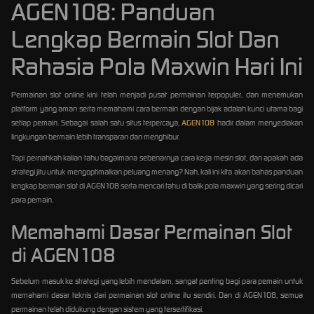
AGEN108: Panduan
Lengkap Bermain Slot Dan
Rahasia Pola Maxwin Hari Ini
Permainan slot online kini telah menjadi pusat permainan terpopuler, dan menemukan
platform yang aman serta memahami cara bermain dengan bijak adalah kunci utama bagi
setiap pemain. Sebagai salah satu situs terpercaya,
AGEN108
hadir dalam menyediakan
lingkungan bermain lebih transparan dan menghibur.
Tapi pernahkah kalian tahu bagaimana sebenarnya cara kerja mesin slot, dan apakah ada
strategi jitu untuk mengoptimalkan peluang menang? Nah, kali ini kita akan bahas panduan
lengkap bermain slot di AGEN108 serta mencari tahu di balik pola maxwin yang sering dicari
para pemain.
Memahami Dasar Permainan Slot
di AGEN108
Sebelum masuk ke strategi yang lebih mendalam, sangat penting bagi para pemain untuk
memahami dasar teknis dari permainan slot online itu sendiri. Dan di AGEN108, semua
permainan telah didukung dengan sistem yang tersertifikasi.