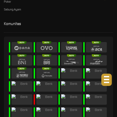
Poker
Sabung Ayam
Komunitas