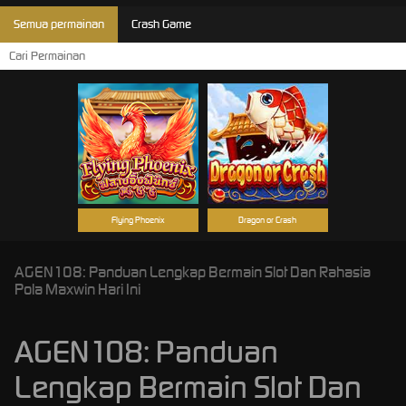
Semua permainan
Crash Game
Flying Phoenix
Dragon or Crash
AGEN108: Panduan Lengkap Bermain Slot Dan Rahasia
Pola Maxwin Hari Ini
AGEN108: Panduan
Lengkap Bermain Slot Dan