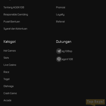
Tentang AGEN108
Promosi
Responsible Gambling
Loyalty
Pusat Bantuan
Referral
Syarat dan Ketentuan
Kategori
Dukungan
Hot Games
ag108op
Slots
agent108
Live Casino
Race
Togel
Olahraga
Crash Game
Arcade
Tap Saya!