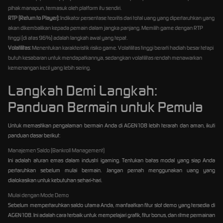
pihak manapun, termasuk oleh platform itu sendiri.
RTP (Return to Player):
Indikator persentase teoritis dari total uang yang dipertaruhkan yang
akan dikembalikan kepada pemain dalam jangka panjang. Memilih game dengan RTP
tinggi (di atas 96%) adalah langkah awal yang tepat.
Volatilitas:
Menentukan karakteristik risiko game. Volatilitas tinggi berarti hadiah besar tetapi
butuh kesabaran untuk mendapatkannya, sedangkan volatilitas rendah menawarkan
kemenangan kecil yang lebih sering.
Langkah Demi Langkah:
Panduan Bermain untuk Pemula
Untuk memastikan pengalaman bermain Anda di AGEN108 lebih terarah dan aman, ikuti
panduan dasar berikut:
Manajemen Saldo (Bankroll Management)
Ini adalah aturan emas dalam industri igaming. Tentukan batas modal yang siap Anda
pertaruhkan sebelum mulai bermain. Jangan pernah menggunakan uang yang
dialokasikan untuk kebutuhan sehari-hari.
Mulai dengan Mode Demo
Sebelum mempertaruhkan saldo utama Anda, manfaatkan fitur slot demo yang tersedia di
AGEN108. Ini adalah cara terbaik untuk mempelajari grafik, fitur bonus, dan ritme permainan